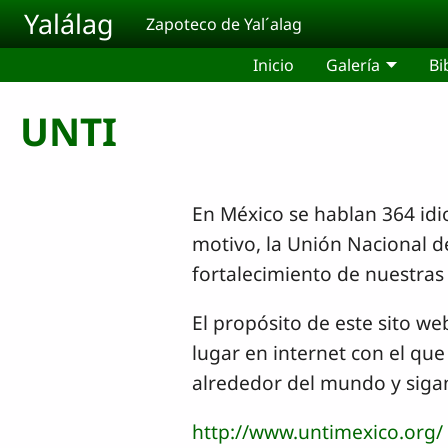
Pasar al contenido principal
Yalálag
Zapoteco de Yal´alag
Inicio
Galería
Bi
UNTI
En México se hablan 364 idi
motivo, la Unión Nacional d
fortalecimiento de nuestras
El propósito de este sito w
lugar en internet con el qu
alrededor del mundo y sigan
http://www.untimexico.org/