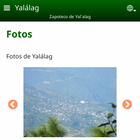
Pasar al contenido principal
Yalálag
Se
Zapoteco de Yal´alag
Fotos
Fotos de Yalálag