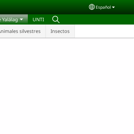
Español
Select your lang
 Yalálag
UNTI
nimales silvestres
Insectos