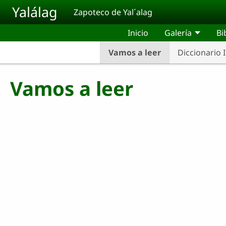
Pasar al contenido principal
Yalálag
Zapoteco de Yal´alag
Inicio
Galería
Bi
Vamos a leer
Diccionario 
Vamos a leer