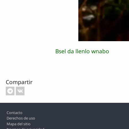
Bsel da llenlo wnabo
Compartir
Footer
Contacto
Derechos de uso
Mapa del sitio