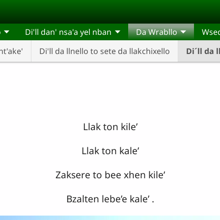
o
Di'll dan' nsa'a yel nban
Da Wrabllo
Wsedl
t'ake'
Di'll da llnello to sete da llakchixello
Di´ll da l
Llak ton kile’
Llak ton kale’
Zaksere to bee xhen kile’
Bzalten lebe’e kale’ .