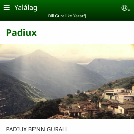
Pasar al contenido principal
Yalálag
Se
Dill Gurall ke Yarar'j
Padiux
PADIUX BE'NN GURALL