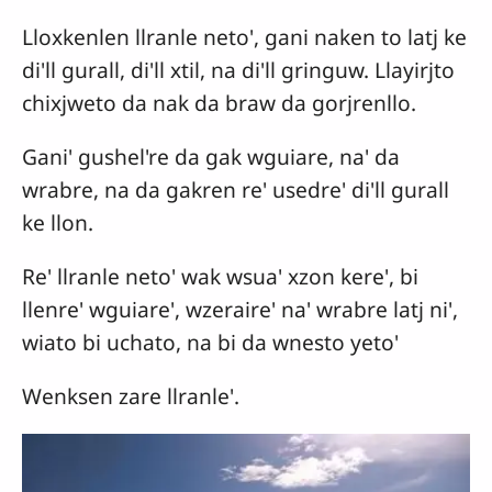
Lloxkenlen llranle neto', gani naken to latj ke
di'll gurall, di'll xtil, na di'll gringuw. Llayirjto
chixjweto da nak da braw da gorjrenllo.
Gani' gushel're da gak wguiare, na' da
wrabre, na da gakren re' usedre' di'll gurall
ke llon.
Re' llranle neto' wak wsua' xzon kere', bi
llenre' wguiare', wzeraire' na' wrabre latj ni',
wiato bi uchato, na bi da wnesto yeto'
Wenksen zare llranle'.